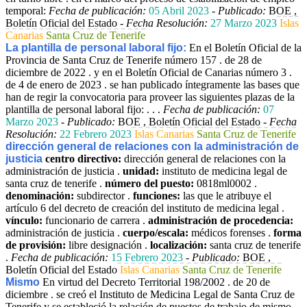
temporal:
Fecha de publicación:
05 Abril 2023
-
Publicado:
BOE ,
Boletín Oficial del Estado -
Fecha Resolución:
27 Marzo 2023
Islas
Canarias
Santa Cruz de Tenerife
La plantilla de personal laboral fijo:
En el Boletín Oficial de la
Provincia de Santa Cruz de Tenerife número 157 . de 28 de
diciembre de 2022 . y en el Boletín Oficial de Canarias número 3 .
de 4 de enero de 2023 . se han publicado íntegramente las bases que
han de regir la convocatoria para proveer las siguientes plazas de la
plantilla de personal laboral fijo: . . .
Fecha de publicación:
07
Marzo 2023
-
Publicado:
BOE , Boletín Oficial del Estado -
Fecha
Resolución:
22 Febrero 2023
Islas Canarias
Santa Cruz de Tenerife
dirección general de relaciones con la administración de
justicia
centro directivo:
dirección general de relaciones con la
administración de justicia .
unidad:
instituto de medicina legal de
santa cruz de tenerife .
número del puesto:
0818ml0002 .
denominación:
subdirector .
funciones:
las que le atribuye el
artículo 6 del decreto de creación del instituto de medicina legal .
vínculo:
funcionario de carrera .
administración de procedencia:
administración de justicia .
cuerpo/escala:
médicos forenses .
forma
de provisión:
libre designación .
localización:
santa cruz de tenerife
.
Fecha de publicación:
15 Febrero 2023
-
Publicado:
BOE ,
Boletín Oficial del Estado
Islas Canarias
Santa Cruz de Tenerife
Mismo
En virtud del Decreto Territorial 198/2002 . de 20 de
diciembre . se creó el Instituto de Medicina Legal de Santa Cruz de
Tenerife y se estableció la relación de puestos de trabajo de mismo .