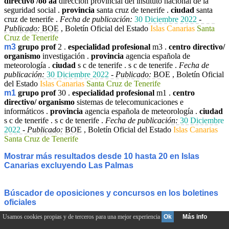
directivo /oo aa
dirección provincial del instituto nacional de la
seguridad social .
provincia
santa cruz de tenerife .
ciudad
santa
cruz de tenerife .
Fecha de publicación:
30 Diciembre 2022
-
Publicado:
BOE , Boletín Oficial del Estado
Islas Canarias
Santa
Cruz de Tenerife
m3
grupo prof
2 .
especialidad profesional
m3 .
centro directivo/
organismo
investigación .
provincia
agencia española de
meteorología .
ciudad
s c de tenerife .
s c de tenerife .
Fecha de
publicación:
30 Diciembre 2022
-
Publicado:
BOE , Boletín Oficial
del Estado
Islas Canarias
Santa Cruz de Tenerife
m1
grupo prof
30 .
especialidad profesional
m1 .
centro
directivo/ organismo
sistemas de telecomunicaciones e
informáticos .
provincia
agencia española de meteorología .
ciudad
s c de tenerife .
s c de tenerife .
Fecha de publicación:
30 Diciembre
2022
-
Publicado:
BOE , Boletín Oficial del Estado
Islas Canarias
Santa Cruz de Tenerife
Mostrar más resultados desde 10 hasta 20 en Islas
Canarias excluyendo Las Palmas
Búscador de oposiciones y concursos en los boletines
oficiales
Usamos cookies propias y de terceros para una mejor experiencia
Ok
Más info