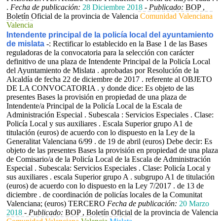
.
Fecha de publicación:
28 Diciembre 2018
-
Publicado:
BOP ,
Boletín Oficial de la provincia de Valencia
Comunidad Valenciana
Valencia
Intendente principal de la policía local del ayuntamiento
de mislata
-: Rectificar lo establecido en la Base 1 de las Bases
reguladoras de la convocatoria para la selección con carácter
definitivo de una plaza de Intendente Principal de la Policía Local
del Ayuntamiento de Mislata . aprobadas por Resolución de la
Alcaldía de fecha 22 de diciembre de 2017 . referente al OBJETO
DE LA CONVOCATORIA . y donde dice: Es objeto de las
presentes Bases la provisión en propiedad de una plaza de
Intendente/a Principal de la Policía Local de la Escala de
Administración Especial . Subescala : Servicios Especiales . Clase:
Policía Local y sus auxiliares . Escala Superior grupo A1 de
titulación (euros) de acuerdo con lo dispuesto en la Ley de la
Generalitat Valenciana 6/99 . de 19 de abril (euros) Debe decir: Es
objeto de las presentes Bases la provisión en propiedad de una plaza
de Comisario/a de la Policía Local de la Escala de Administración
Especial . Subescala: Servicios Especiales . Clase: Policía Local y
sus auxiliares . escala Superior grupo A . subgrupo A1 de titulación
(euros) de acuerdo con lo dispuesto en la Ley 7/2017 . de 13 de
diciembre . de coordinación de policías locales de la Comunitat
Valenciana; (euros) TERCERO
Fecha de publicación:
20 Marzo
2018
-
Publicado:
BOP , Boletín Oficial de la provincia de Valencia