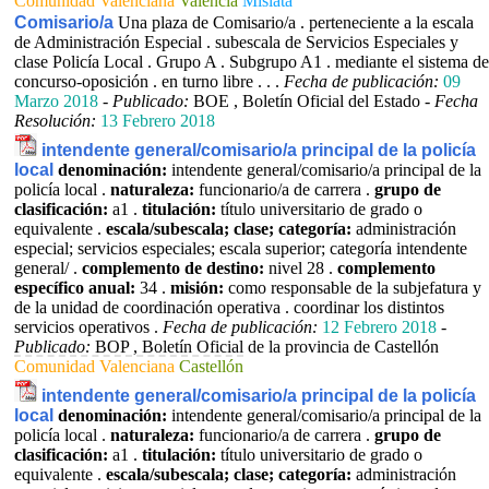
Comunidad Valenciana
Valencia
Mislata
Comisario/a
Una plaza de Comisario/a . perteneciente a la escala
de Administración Especial . subescala de Servicios Especiales y
clase Policía Local . Grupo A . Subgrupo A1 . mediante el sistema de
concurso-oposición . en turno libre . . .
Fecha de publicación:
09
Marzo 2018
-
Publicado:
BOE , Boletín Oficial del Estado -
Fecha
Resolución:
13 Febrero 2018
intendente general/comisario/a principal de la policía
local
denominación:
intendente general/comisario/a principal de la
policía local .
naturaleza:
funcionario/a de carrera .
grupo de
clasificación:
a1 .
titulación:
título universitario de grado o
equivalente .
escala/subescala; clase; categoría:
administración
especial; servicios especiales; escala superior; categoría intendente
general/ .
complemento de destino:
nivel 28 .
complemento
específico anual:
34 .
misión:
como responsable de la subjefatura y
de la unidad de coordinación operativa . coordinar los distintos
servicios operativos .
Fecha de publicación:
12 Febrero 2018
-
Publicado:
BOP , Boletín Oficial de la provincia de Castellón
Comunidad Valenciana
Castellón
intendente general/comisario/a principal de la policía
local
denominación:
intendente general/comisario/a principal de la
policía local .
naturaleza:
funcionario/a de carrera .
grupo de
clasificación:
a1 .
titulación:
título universitario de grado o
equivalente .
escala/subescala; clase; categoría:
administración