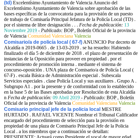
(td)
Excelentísimo Ayuntamiento de Valencia Anuncio del
Excelentísimo Ayuntamiento de Valencia sobre aprobación de las
bases específicas de la convocatoria para la provisión de un puesto
de trabajo de Comisaría Principal Jefatura de la Policía Local (TD) .
por el sistema de libre designación . . .
Fecha de publicación:
13
Noviembre 2019
-
Publicado:
BOP , Boletín Oficial de la provincia
de Valencia
Comunidad Valenciana
Valencia
Comisario/a de policía local ( 67-f)
ANUNCIO Por decreto de
Alcaldía n 2019-0665 . de 13-03-2019 . se ha resuelto: Habiendo
finalizado el día 5 de diciembre de 2018 . el plazo de presentación de
instancias de la Oposición para proveer en propiedad . por el
procedimiento de promoción interna . mediante el sistema de
concurso-oposición . UNA plaza de Comisario/a de Policía Local (
67-F) . escala Básica de Administración especial . Subescala
Servicios especiales . clase Policía Local y sus auxiliares . Grupo A .
Subgrupo A1 . por la presente y de conformidad con lo establecido
en la base 5 de las Bases aprobadas por Resolución de esta Alcaldía
n
Fecha de publicación:
09 Abril 2019
-
Publicado:
BOP , Boletín
Oficial de la provincia de Valencia
Comunidad Valenciana
Valencia
Comisario principal jefe de la policia local
MESTRE
HURTADO . RAFAEL VICENTE Nombrar el Tribunal Calificador
encargado del procedimiento de selección para la provisión en
propiedad de una plaza de Comisario Principal Jefe de la Policia
Local . a los miembros que a continuación se detallan:
PRESIDENTE: Actuará como Presidente el vocal de mayor edad . .