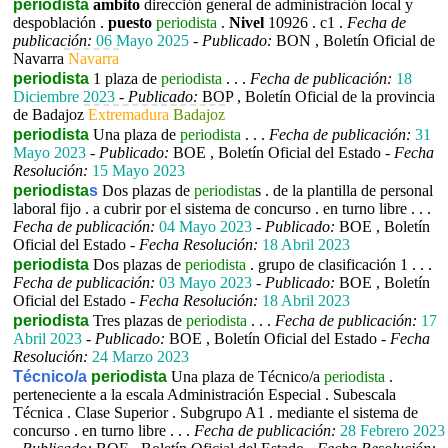
periodista
ambito
dirección general de administración local y
despoblación .
puesto
periodista
.
Nivel
10926 .
c1 .
Fecha de
publicación:
06 Mayo 2025
-
Publicado:
BON , Boletín Oficial de
Navarra
Navarra
periodista
1 plaza de
periodista
. . .
Fecha de publicación:
18
Diciembre 2023
-
Publicado:
BOP , Boletín Oficial de la provincia
de Badajoz
Extremadura
Badajoz
periodista
Una plaza de
periodista
. . .
Fecha de publicación:
31
Mayo 2023
-
Publicado:
BOE , Boletín Oficial del Estado -
Fecha
Resolución:
15 Mayo 2023
periodista
s
Dos plazas de
periodista
s . de la plantilla de personal
laboral fijo . a cubrir por el sistema de concurso . en turno libre . . .
Fecha de publicación:
04 Mayo 2023
-
Publicado:
BOE , Boletín
Oficial del Estado -
Fecha Resolución:
18 Abril 2023
periodista
Dos plazas de
periodista
. grupo de clasificación 1 . . .
Fecha de publicación:
03 Mayo 2023
-
Publicado:
BOE , Boletín
Oficial del Estado -
Fecha Resolución:
18 Abril 2023
periodista
Tres plazas de
periodista
. . .
Fecha de publicación:
17
Abril 2023
-
Publicado:
BOE , Boletín Oficial del Estado -
Fecha
Resolución:
24 Marzo 2023
Técnico/a
periodista
Una plaza de Técnico/a
periodista
.
perteneciente a la escala Administración Especial . Subescala
Técnica . Clase Superior . Subgrupo A1 . mediante el sistema de
concurso . en turno libre . . .
Fecha de publicación:
28 Febrero 2023