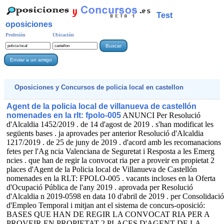
Test
oposiciones
Profesión
Ubicación
Oposiciones y Concursos de
policia local
en castellon
Agent de la policia local de villanueva de castellón
nomenades en la rlt: fpolo-005
ANUNCI Per Resolució
d'Alcaldia 1452/2019 . de 14 d'agost de 2019 . s'han modificat les
següents bases . ja aprovades per anterior Resolució d'Alcaldia
1217/2019 . de 25 de juny de 2019 . d'acord amb les recomanacions
fetes per l'Ag ncia Valenciana de Seguretat i Resposta a les Emerg
ncies . que han de regir la convocat ria per a proveir en propietat 2
places d'Agent de la Policia local de Villanueva de Castellón
nomenades en la RLT: FPOLO-005 . vacants incloses en la Oferta
d'Ocupació Pública de l'any 2019 . aprovada per Resolució
d'Alcaldia n 2019-0598 en data 10 d'abril de 2019 . per Consolidació
d'Empleo Temporal i mitjan ant el sistema de concurs-oposició:
BASES QUE HAN DE REGIR LA CONVOCAT RIA PER A
PROVEIR EN PROPIETAT 2 PLACES D'AGENT DE LA