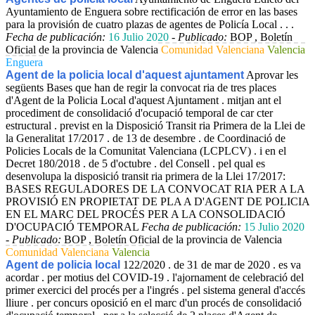
Ayuntamiento de Enguera sobre rectificación de error en las bases
para la provisión de cuatro plazas de agentes de Policía Local . . .
Fecha de publicación:
16 Julio 2020
-
Publicado:
BOP , Boletín
Oficial de la provincia de Valencia
Comunidad Valenciana
Valencia
Enguera
Agent de la policia local d'aquest ajuntament
Aprovar les
següents Bases que han de regir la convocat ria de tres places
d'Agent de la Policia Local d'aquest Ajuntament . mitjan ant el
procediment de consolidació d'ocupació temporal de car cter
estructural . previst en la Disposició Transit ria Primera de la Llei de
la Generalitat 17/2017 . de 13 de desembre . de Coordinació de
Policies Locals de la Comunitat Valenciana (LCPLCV) . i en el
Decret 180/2018 . de 5 d'octubre . del Consell . pel qual es
desenvolupa la disposició transit ria primera de la Llei 17/2017:
BASES REGULADORES DE LA CONVOCAT RIA PER A LA
PROVISIÓ EN PROPIETAT DE PLA A D'AGENT DE POLICIA
EN EL MARC DEL PROCÉS PER A LA CONSOLIDACIÓ
D'OCUPACIÓ TEMPORAL
Fecha de publicación:
15 Julio 2020
-
Publicado:
BOP , Boletín Oficial de la provincia de Valencia
Comunidad Valenciana
Valencia
Agent de policia local
122/2020 . de 31 de mar de 2020 . es va
acordar . per motius del COVID-19 . l'ajornament de celebració del
primer exercici del procés per a l'ingrés . pel sistema general d'accés
lliure . per concurs oposició en el marc d'un procés de consolidació