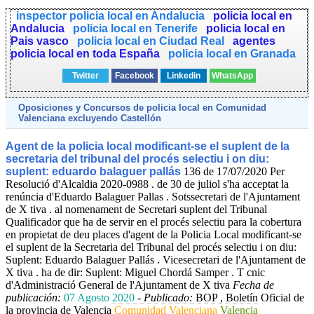
inspector policia local en Andalucia
policia local en
Andalucia
policia local en Tenerife
policia local en
Pais vasco
policia local en Ciudad Real
agentes
policia local en toda España
policia local en Granada
Twitter
Facebook
Linkedin
WhatsApp
Oposiciones y Concursos de
policia local
en
Comunidad
Valenciana
excluyendo Castellón
Agent de la policia local modificant-se el suplent de la
secretaria del tribunal del procés selectiu i on diu:
suplent: eduardo balaguer pallás
136 de 17/07/2020 Per
Resolució d'Alcaldia 2020-0988 . de 30 de juliol s'ha acceptat la
renúncia d'Eduardo Balaguer Pallas . Sotssecretari de l'Ajuntament
de X tiva . al nomenament de Secretari suplent del Tribunal
Qualificador que ha de servir en el procés selectiu para la cobertura
en propietat de deu places d'agent de la Policia Local modificant-se
el suplent de la Secretaria del Tribunal del procés selectiu i on diu:
Suplent: Eduardo Balaguer Pallás . Vicesecretari de l'Ajuntament de
X tiva . ha de dir: Suplent: Miguel Chordá Samper . T cnic
d'Administració General de l'Ajuntament de X tiva
Fecha de
publicación:
07 Agosto 2020
-
Publicado:
BOP , Boletín Oficial de
la provincia de Valencia
Comunidad Valenciana
Valencia