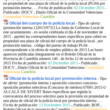
en propiedad de una plaza de oficial de la policía local (PL04) por
promoción interna . . .
Fecha de publicación:
02 Diciembre 2015
-
Publicado:
DOCV , Diario Oficial de la Comunidad Valenciana
Comunidad Valenciana
Castellón
Oficial del cuerpo de la policía local
-
Tipo de oferta:
(promoción interna )
[2015/9731] La Junta de Gobierno Local de
este ayuntamiento . en sesión celebrada el día 4 de noviembre de
2015 . aprobó las correspondientes bases específicas para cubrir en
propiedad una plaza de oficial del cuerpo de la policía local . por
promoción interna . código del puesto de trabajo PL04 .
correspondiente a la oferta de empleo público de 2013 Las bases
aparecen publicadas íntegramente en el Boletín Oficial de la
Provincia de Castellón número 140 . de fecha 12 de noviembre de
2015
Fecha de publicación:
02 Diciembre 2015
-
Publicado:
DOCV , Diario Oficial de la Comunidad Valenciana
Comunidad
Valenciana
Castellón
Oficial de la policía local por promoción interna
-
Tipo
de oferta:
(promoción interna ) oposición concurso concurso-
oposición pruebas selectivas (Concurso de méritos)
07691-2015-U
ALCALÀ DE XIVERT Bases específicas que regirán la
convocatoria del proceso selectivo para la provisión en propiedad de
una plaza de oficial de la policía local por promoción interna . . .
Fecha de publicación:
13 Noviembre 2015
-
Publicado:
BOP ,
Boletín Oficial de la provincia de Castellón
Comunidad Valenciana