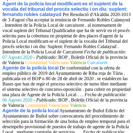
Agent de la policia local modificant-se el suplent de la
vocalia del tribunal del procés selectiu i on diu: suplent:
fernando robles calatayud
Per Resolució d'Alcaldia 2020-1013
de 3 d'agost s'ha acceptat la renúncia de Fernando Robles Calatayud
. Intendent de la Policia Local de carcaixent . al nomenament de
vocal suplent del Tribunal Qualificador que ha de servir en el procés
selectiu para la cobertura en propietat de deu places d'agent de la
Policia Local modificant-se el suplent de la vocalia del Tribunal del
procés selectiu i on diu: Suplent: Fernando Robles Calatayud .
Intendent de la Policia Local de Carcaixent
Fecha de publicación:
07 Agosto 2020
-
Publicado:
BOP , Boletín Oficial de la provincia
de Valencia
Comunidad Valenciana
Valencia
Carcaixent
Agente de la policía local
De conformidad con la oferta de
empleo público de 2019 del Ayuntamiento de Riba roja de Túria .
publicada en el BOP n 80 de 28 de abril de 2020 . se establecen las
Bases que han de regir el proceso selectivo de turno libre mediante
el sistema selectivo de concurso-oposición . para cubrir en propiedad
una plaza de Agente de la Policía Local . . .
Fecha de publicación:
06 Agosto 2020
-
Publicado:
BOP , Boletín Oficial de la provincia
de Valencia
Comunidad Valenciana
Valencia
Agente de la policía local
Ayuntamiento de Buñol Edicto del
Ayuntamiento de Buñol sobre convocatoria del procedimiento de
selección para la formación de una bolsa de empleo temporal para el
desempeño provisional de puestos de trabajo de agente de la Policía
Local . mediante comisión de servicios . . .
Fecha de publicación: