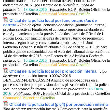
conformidad con el Acta del Tribunal de selección de 14 de
diciembre de 2015 . por Decreto de la Alcaldía n
Fecha de
publicación:
18 Enero 2016
-
Publicado:
BOP , Boletín Oficial de la
provincia de Castellón
Comunidad Valenciana
Castellón
Oficial de la policía local por funcionarios/as de
carrera
-
Tipo de oferta:
concurso-oposición (promoción interna )
pruebas selectivas
Finalizado el concurso-oposición celebrado en
este Ayuntamiento para la provisión de dos plazas de Oficial de la
Policía Local por funcionarios/as de carrera . turno de promoción
interna . según bases y convocatoria aprobadas por la Junta de
Gobierno Local en sesión celebrada el 27 de abril de 2015 . se hace
público que de conformidad con el Acta del Tribunal de selección de
14 de diciembre de 2015 . por Decreto de la Alcaldía n
Fecha de
publicación:
16 Enero 2016
-
Publicado:
BOP , Boletín Oficial de la
provincia de Castellón
Comunidad Valenciana
Castellón
Oficial de la policía local por promoción interna
-
Tipo
de oferta:
(promoción interna )
00049-2016
BENICASIM/BENICÀSSIM Anuncio de aprobados/as en el
proceso selectivo para provisión de dos plazas de oficial de la policía
local por promoción interna . . .
Fecha de publicación:
16 Enero
2016
-
Publicado:
BOP , Boletín Oficial de la provincia de Castellón
Comunidad Valenciana
Castellón
Oficial de la policía local (pl04) por promoción interna
-
Tipo de oferta:
(promoción interna )
Convocatoria para la provisión