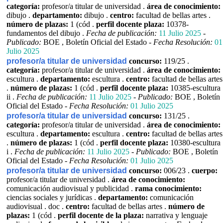
categoría:
profesor/a titular de universidad .
área de conocimiento:
dibujo .
departamento:
dibujo .
centro:
facultad de bellas artes .
número de plazas:
1 (cód .
perfil docente plaza:
10378-
fundamentos del dibujo .
Fecha de publicación:
11 Julio 2025
-
Publicado:
BOE , Boletín Oficial del Estado -
Fecha Resolución:
01
Julio 2025
profesor/a titular de universidad
concurso:
119/25 .
categoría:
profesor/a titular de universidad .
área de conocimiento:
escultura .
departamento:
escultura .
centro:
facultad de bellas artes
.
número de plazas:
1 (cód .
perfil docente plaza:
10385-escultura
ii .
Fecha de publicación:
11 Julio 2025
-
Publicado:
BOE , Boletín
Oficial del Estado -
Fecha Resolución:
01 Julio 2025
profesor/a titular de universidad
concurso:
131/25 .
categoría:
profesor/a titular de universidad .
área de conocimiento:
escultura .
departamento:
escultura .
centro:
facultad de bellas artes
.
número de plazas:
1 (cód .
perfil docente plaza:
10380-escultura
i .
Fecha de publicación:
11 Julio 2025
-
Publicado:
BOE , Boletín
Oficial del Estado -
Fecha Resolución:
01 Julio 2025
profesor/a titular de universidad
concurso:
006/23 .
cuerpo:
profesor/a titular de universidad .
área de conocimiento:
comunicación audiovisual y publicidad .
rama conocimiento:
ciencias sociales y jurídicas .
departamento:
comunicación
audiovisual . doc .
centro:
facultad de bellas artes .
número de
plazas:
1 (cód .
perfil docente de la plaza:
narrativa y lenguaje