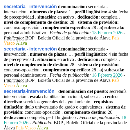
secretaría - intervención
denominación:
secretaría -
intervención .
números de plazas:
1 .
perfil lingüístico:
4 sin fecha
de preceptividad .
situación:
en activo .
dedicación:
completa .
nivel de complemento de destino:
28 .
sistema de provisión:
concurso-oposición .
complemento específico:
28 .
a) subescala:
personal administrativo .
Fecha de publicación:
18 Febrero 2026
-
Publicado:
BOP , Boletín Oficial de la provincia de Álava
País
Vasco
Álava
secretaría - intervención
denominación:
secretaría -
intervención .
números de plazas:
1 .
perfil lingüístico:
4 sin fecha
de preceptividad .
situación:
en activo .
dedicación:
completa .
nivel de complemento de destino:
28 .
sistema de provisión:
concurso-oposición .
complemento específico:
28 .
a) subescala:
personal administrativo .
Fecha de publicación:
18 Febrero 2026
-
Publicado:
BOP , Boletín Oficial de la provincia de Álava
País
Vasco
Álava
secretaría-intervención
- denominación del puesto:
secretaría-
intervención .
escala:
habilitación nacional; subescala .
centro
directivo:
servicios generales del ayuntamiento .
requisitos
titulación:
título universitario de grado o equivalentes .
sistema de
provisión:
concurso-oposición .
complemento destino:
26 .
dedicación:
completa; perfil lingüístico .
Fecha de publicación:
18
Febrero 2026
-
Publicado:
BOP , Boletín Oficial de la provincia de
Álava
País Vasco
Álava