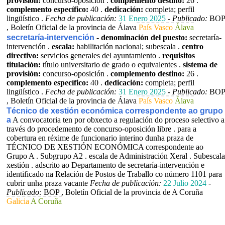
provisión:
concurso-oposición .
complemento destino:
26 .
complemento específico:
40 .
dedicación:
completa; perfil
lingüístico .
Fecha de publicación:
31 Enero 2025
-
Publicado:
BOP
, Boletín Oficial de la provincia de Álava
País Vasco
Álava
secretaría-intervención
- denominación del puesto:
secretaría-
intervención .
escala:
habilitación nacional; subescala .
centro
directivo:
servicios generales del ayuntamiento .
requisitos
titulación:
título universitario de grado o equivalentes .
sistema de
provisión:
concurso-oposición .
complemento destino:
26 .
complemento específico:
40 .
dedicación:
completa; perfil
lingüístico .
Fecha de publicación:
31 Enero 2025
-
Publicado:
BOP
, Boletín Oficial de la provincia de Álava
País Vasco
Álava
Técnico de xestión económica correspondente ao grupo
a
A convocatoria ten por obxecto a regulación do proceso selectivo a
través do procedemento de concurso-oposición libre . para a
cobertura en réxime de funcionario interino dunha praza de
TÉCNICO DE XESTIÓN ECONÓMICA correspondente ao
Grupo A . Subgrupo A2 . escala de Administración Xeral . Subescala
xestión . adscrito ao Departamento de secretaría-intervención e
identificado na Relación de Postos de Traballo co número 1101 para
cubrir unha praza vacante
Fecha de publicación:
22 Julio 2024
-
Publicado:
BOP , Boletín Oficial de la provincia de A Coruña
Galicia
A Coruña