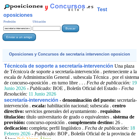
Test
oposiciones
Profesión
Ubicación
Oposiciones y Concursos de
secretaria intervencion oposicion
Técnico/a de soporte a secretaría-intervención
Una plaza
de Técnico/a de soporte a secretaría-intervención . perteneciente a la
escala de Administración General . subescala Técnica . por el sistema
de concurso-oposición . en turno libre . . .
Fecha de publicación:
19
Junio 2026
-
Publicado:
BOE , Boletín Oficial del Estado -
Fecha
Resolución:
11 Junio 2026
secretaría-intervención
- denominación del puesto:
secretaría-
intervención .
escala:
habilitación nacional; subescala .
centro
directivo:
servicios generales del ayuntamiento .
requisitos
titulación:
título universitario de grado o equivalentes .
sistema de
provisión:
concurso-oposición .
complemento destino:
26 .
dedicación:
completa; perfil lingüístico .
Fecha de publicación:
18
Febrero 2026
-
Publicado:
BOP , Boletín Oficial de la provincia de