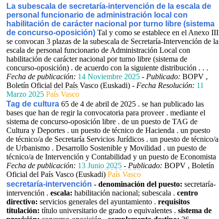
La subescala de secretaría-intervención de la escala de
personal funcionario de administración local con
habilitación de carácter nacional por turno libre (sistema
de concurso-oposición)
Tal y como se establece en el Anexo III
se convocan 3 plazas de la subescala de Secretaría-Intervención de la
escala de personal funcionario de Administración Local con
habilitación de carácter nacional por turno libre (sistema de
concurso-oposición) . de acuerdo con la siguiente distribución . . .
Fecha de publicación:
14 Noviembre 2025
-
Publicado:
BOPV ,
Boletín Oficial del País Vasco (Euskadi) -
Fecha Resolución:
11
Marzo 2025
País Vasco
Tag de cultura
65 de 4 de abril de 2025 . se han publicado las
bases que han de regir la convocatoria para proveer . mediante el
sistema de concurso-oposición libre . de un puesto de TAG de
Cultura y Deportes . un puesto de técnico de Hacienda . un puesto
de técnico/a de Secretaría Servicios Jurídicos . un puesto de técnico/a
de Urbanismo . Desarrollo Sostenible y Movilidad . un puesto de
técnico/a de Intervención y Contabilidad y un puesto de Economista
Fecha de publicación:
13 Junio 2025
-
Publicado:
BOPV , Boletín
Oficial del País Vasco (Euskadi)
País Vasco
secretaría-intervención
- denominación del puesto:
secretaría-
intervención .
escala:
habilitación nacional; subescala .
centro
directivo:
servicios generales del ayuntamiento .
requisitos
titulación:
título universitario de grado o equivalentes .
sistema de