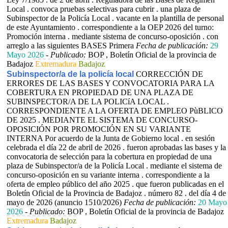
Local . convoca pruebas selectivas para cubrir . una plaza de
Subinspector de la Policía Local . vacante en la plantilla de personal
de este Ayuntamiento . correspondiente a la OEP 2026 del turno:
Promoción interna . mediante sistema de concurso-oposición . con
arreglo a las siguientes BASES Primera
Fecha de publicación:
29
Mayo 2026
-
Publicado:
BOP , Boletín Oficial de la provincia de
Badajoz
Extremadura
Badajoz
Subinspector/a de la policía local
CORRECCIÓN DE
ERRORES DE LAS BASES Y CONVOCATORIA PARA LA
COBERTURA EN PROPIEDAD DE UNA PLAZA DE
SUBINSPECTOR/A DE LA POLICíA LOCAL .
CORRESPONDIENTE A LA OFERTA DE EMPLEO PùBLICO
DE 2025 . MEDIANTE EL SISTEMA DE CONCURSO-
OPOSICIÓN POR PROMOCIÓN EN SU VARIANTE
INTERNA Por acuerdo de la Junta de Gobierno local . en sesión
celebrada el día 22 de abril de 2026 . fueron aprobadas las bases y la
convocatoria de selección para la cobertura en propiedad de una
plaza de Subinspector/a de la Policía Local . mediante el sistema de
concurso-oposición en su variante interna . correspondiente a la
oferta de empleo público del año 2025 . que fueron publicadas en el
Boletín Oficial de la Provincia de Badajoz . número 82 . del día 4 de
mayo de 2026 (anuncio 1510/2026)
Fecha de publicación:
20 Mayo
2026
-
Publicado:
BOP , Boletín Oficial de la provincia de Badajoz
Extremadura
Badajoz