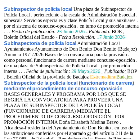
Subinspector de policía local
Una plaza de Subinspector de
Policía Local . perteneciente a la escala de Administración Especial .
subescala Servicios especiales y clase Policía Local y sus auxiliares .
por el sistema de concurso-oposición . en turno de promoción interna
. . .
Fecha de publicación:
23 Junio 2026
-
Publicado:
BOE ,
Boletín Oficial del Estado -
Fecha Resolución:
17 Junio 2026
Subinspector/a de policía local
Administración Local
Ayuntamientos Ayuntamiento de Don Benito Don Benito (Badajoz)
Anuncio 1971/2026 Bases de la convocatoria para la provisión .
como personal funcionario de carrera mediante concurso-oposición .
de una plaza de Subinspector/a de Policía Local . por promoción
interna . . .
Fecha de publicación:
29 Mayo 2026
-
Publicado:
BOP
, Boletín Oficial de la provincia de Badajoz
Extremadura
Badajoz
Subinspector de la policía local (funcionario de carrera)
mediante el procedimiento de concurso-oposición
BASES GENERALES Y PROGRAMA POR LOS QUE SE
REGIRÁ LA CONVOCATORIA PARA PROVEER UNA
PLAZA DE SUBINSPECTOR DE LA POLICíA LOCAL
(FUNCIONARIO DE CARRERA) MEDIANTE EL
PROCEDIMIENTO DE CONCURSO-OPOSICIÓN . POR
PROMOCIÓN INTERNA Doña Elisabeth Medina Bravo .
Alcaldesa-Presidenta del Ayuntamiento de Don Benito . en uso de
las atribuciones conferidas por el apartado g) del artículo 211 de la
Ley 7/1985 . de 2 de abril . Reguladora de las Bases de Régimen