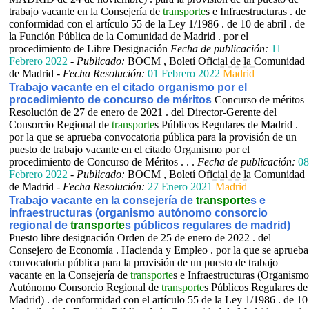
trabajo vacante en la Consejería de
transporte
s e Infraestructuras . de
conformidad con el artículo 55 de la Ley 1/1986 . de 10 de abril . de
la Función Pública de la Comunidad de Madrid . por el
procedimiento de Libre Designación
Fecha de publicación:
11
Febrero 2022
-
Publicado:
BOCM , Boletí Oficial de la Comunidad
de Madrid -
Fecha Resolución:
01 Febrero 2022
Madrid
Trabajo vacante en el citado organismo por el
procedimiento de concurso de méritos
Concurso de méritos
Resolución de 27 de enero de 2021 . del Director-Gerente del
Consorcio Regional de
transporte
s Públicos Regulares de Madrid .
por la que se aprueba convocatoria pública para la provisión de un
puesto de trabajo vacante en el citado Organismo por el
procedimiento de Concurso de Méritos . . .
Fecha de publicación:
08
Febrero 2022
-
Publicado:
BOCM , Boletí Oficial de la Comunidad
de Madrid -
Fecha Resolución:
27 Enero 2021
Madrid
Trabajo vacante en la consejería de
transporte
s e
infraestructuras (organismo autónomo consorcio
regional de
transporte
s públicos regulares de madrid)
Puesto libre designación Orden de 25 de enero de 2022 . del
Consejero de Economía . Hacienda y Empleo . por la que se aprueba
convocatoria pública para la provisión de un puesto de trabajo
vacante en la Consejería de
transporte
s e Infraestructuras (Organismo
Autónomo Consorcio Regional de
transporte
s Públicos Regulares de
Madrid) . de conformidad con el artículo 55 de la Ley 1/1986 . de 10