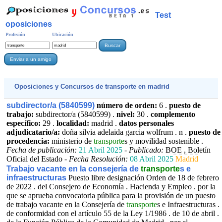
Test
oposiciones
Profesión
Ubicación
Oposiciones y Concursos de
transporte
en madrid
subdirector/a (5840599)
número de orden:
6 .
puesto de
trabajo:
subdirector/a (5840599) .
nivel:
30 .
complemento
específico:
29 .
localidad:
madrid .
datos personales
adjudicatario/a:
doña silvia adelaida garcia wolfrum . n .
puesto de
procedencia:
ministerio de
transporte
s y movilidad sostenible .
Fecha de publicación:
21 Abril 2025
-
Publicado:
BOE , Boletín
Oficial del Estado -
Fecha Resolución:
08 Abril 2025
Madrid
Trabajo vacante en la consejería de
transporte
s e
infraestructuras
Puesto libre designación Orden de 18 de febrero
de 2022 . del Consejero de Economía . Hacienda y Empleo . por la
que se aprueba convocatoria pública para la provisión de un puesto
de trabajo vacante en la Consejería de
transporte
s e Infraestructuras .
de conformidad con el artículo 55 de la Ley 1/1986 . de 10 de abril .