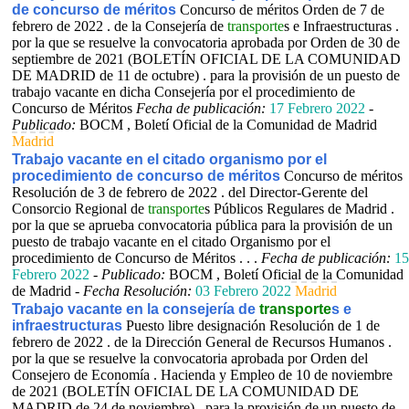
de concurso de méritos
Concurso de méritos Orden de 7 de
febrero de 2022 . de la Consejería de
transporte
s e Infraestructuras .
por la que se resuelve la convocatoria aprobada por Orden de 30 de
septiembre de 2021 (BOLETÍN OFICIAL DE LA COMUNIDAD
DE MADRID de 11 de octubre) . para la provisión de un puesto de
trabajo vacante en dicha Consejería por el procedimiento de
Concurso de Méritos
Fecha de publicación:
17 Febrero 2022
-
Publicado:
BOCM , Boletí Oficial de la Comunidad de Madrid
Madrid
Trabajo vacante en el citado organismo por el
procedimiento de concurso de méritos
Concurso de méritos
Resolución de 3 de febrero de 2022 . del Director-Gerente del
Consorcio Regional de
transporte
s Públicos Regulares de Madrid .
por la que se aprueba convocatoria pública para la provisión de un
puesto de trabajo vacante en el citado Organismo por el
procedimiento de Concurso de Méritos . . .
Fecha de publicación:
15
Febrero 2022
-
Publicado:
BOCM , Boletí Oficial de la Comunidad
de Madrid -
Fecha Resolución:
03 Febrero 2022
Madrid
Trabajo vacante en la consejería de
transporte
s e
infraestructuras
Puesto libre designación Resolución de 1 de
febrero de 2022 . de la Dirección General de Recursos Humanos .
por la que se resuelve la convocatoria aprobada por Orden del
Consejero de Economía . Hacienda y Empleo de 10 de noviembre
de 2021 (BOLETÍN OFICIAL DE LA COMUNIDAD DE
MADRID de 24 de noviembre) . para la provisión de un puesto de