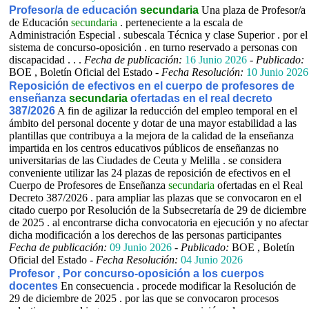
Profesor/a de educación
secundaria
Una plaza de Profesor/a
de Educación
secundaria
. perteneciente a la escala de
Administración Especial . subescala Técnica y clase Superior . por el
sistema de concurso-oposición . en turno reservado a personas con
discapacidad . . .
Fecha de publicación:
16 Junio 2026
-
Publicado:
BOE , Boletín Oficial del Estado -
Fecha Resolución:
10 Junio 2026
Reposición de efectivos en el cuerpo de profesores de
enseñanza
secundaria
ofertadas en el real decreto
387/2026
A fin de agilizar la reducción del empleo temporal en el
ámbito del personal docente y dotar de una mayor estabilidad a las
plantillas que contribuya a la mejora de la calidad de la enseñanza
impartida en los centros educativos públicos de enseñanzas no
universitarias de las Ciudades de Ceuta y Melilla . se considera
conveniente utilizar las 24 plazas de reposición de efectivos en el
Cuerpo de Profesores de Enseñanza
secundaria
ofertadas en el Real
Decreto 387/2026 . para ampliar las plazas que se convocaron en el
citado cuerpo por Resolución de la Subsecretaría de 29 de diciembre
de 2025 . al encontrarse dicha convocatoria en ejecución y no afectar
dicha modificación a los derechos de las personas participantes
Fecha de publicación:
09 Junio 2026
-
Publicado:
BOE , Boletín
Oficial del Estado -
Fecha Resolución:
04 Junio 2026
Profesor , Por concurso-oposición a los cuerpos
docentes
En consecuencia . procede modificar la Resolución de
29 de diciembre de 2025 . por las que se convocaron procesos