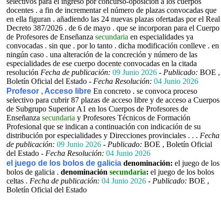
selectivos para el ingreso por concurso-oposición a los cuerpos
docentes . a fin de incrementar el número de plazas convocadas que
en ella figuran . añadiendo las 24 nuevas plazas ofertadas por el Real
Decreto 387/2026 . de 6 de mayo . que se incorporan para el Cuerpo
de Profesores de Enseñanza
secundaria
en especialidades ya
convocadas . sin que . por lo tanto . dicha modificación conlleve . en
ningún caso . una alteración de la concreción y número de las
especialidades de ese cuerpo docente convocadas en la citada
resolución
Fecha de publicación:
09 Junio 2026
-
Publicado:
BOE ,
Boletín Oficial del Estado -
Fecha Resolución:
04 Junio 2026
Profesor , Acceso libre
En concreto . se convoca proceso
selectivo para cubrir 87 plazas de acceso libre y de acceso a Cuerpos
de Subgrupo Superior A1 en los Cuerpos de Profesores de
Enseñanza
secundaria
y Profesores Técnicos de Formación
Profesional que se indican a continuación con indicación de su
distribución por especialidades y Direcciones provinciales . . .
Fecha
de publicación:
09 Junio 2026
-
Publicado:
BOE , Boletín Oficial
del Estado -
Fecha Resolución:
04 Junio 2026
el juego de los bolos de galicia
denominación:
el juego de los
bolos de galicia .
denominación
secundaria
:
el juego de los bolos
celtas .
Fecha de publicación:
04 Junio 2026
-
Publicado:
BOE ,
Boletín Oficial del Estado