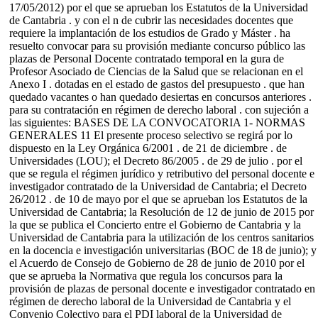
17/05/2012) por el que se aprueban los Estatutos de la Universidad
de Cantabria . y con el n de cubrir las necesidades docentes que
requiere la implantación de los estudios de Grado y Máster . ha
resuelto convocar para su provisión mediante concurso público las
plazas de Personal Docente contratado temporal en la gura de
Profesor Asociado de Ciencias de la Salud que se relacionan en el
Anexo I . dotadas en el estado de gastos del presupuesto . que han
quedado vacantes o han quedado desiertas en concursos anteriores .
para su contratación en régimen de derecho laboral . con sujeción a
las siguientes: BASES DE LA CONVOCATORIA 1- NORMAS
GENERALES 11 El presente proceso selectivo se regirá por lo
dispuesto en la Ley Orgánica 6/2001 . de 21 de diciembre . de
Universidades (LOU); el Decreto 86/2005 . de 29 de julio . por el
que se regula el régimen jurídico y retributivo del personal docente e
investigador contratado de la Universidad de Cantabria; el Decreto
26/2012 . de 10 de mayo por el que se aprueban los Estatutos de la
Universidad de Cantabria; la Resolución de 12 de junio de 2015 por
la que se publica el Concierto entre el Gobierno de Cantabria y la
Universidad de Cantabria para la utilización de los centros sanitarios
en la docencia e investigación universitarias (BOC de 18 de junio); y
el Acuerdo de Consejo de Gobierno de 28 de junio de 2010 por el
que se aprueba la Normativa que regula los concursos para la
provisión de plazas de personal docente e investigador contratado en
régimen de derecho laboral de la Universidad de Cantabria y el
Convenio Colectivo para el PDI laboral de la Universidad de