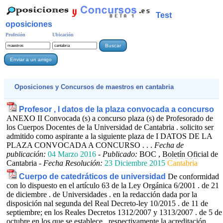
Test
oposiciones
Profesión
Ubicación
Oposiciones y Concursos de
maestros
en cantabria
Profesor , I datos de la plaza convocada a concurso
ANEXO II Convocada (s) a concurso plaza (s) de Profesorado de
los Cuerpos Docentes de la Universidad de Cantabria . solicito ser
admitido como aspirante a la siguiente plaza de I DATOS DE LA
PLAZA CONVOCADA A CONCURSO . . .
Fecha de
publicación:
04 Marzo 2016
-
Publicado:
BOC , Boletín Oficial de
Cantabria -
Fecha Resolución:
23 Diciembre 2015
Cantabria
Cuerpo de catedráticos de universidad
De conformidad
con lo dispuesto en el artículo 63 de la Ley Orgánica 6/2001 . de 21
de diciembre . de Universidades . en la redacción dada por la
disposición nal segunda del Real Decreto-ley 10/2015 . de 11 de
septiembre; en los Reales Decretos 1312/2007 y 1313/2007 . de 5 de
octubre en los que se establece . respectivamente la acreditación