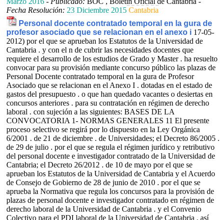
Marzo 2016
-
Publicado:
BOC , Boletín Oficial de Cantabria -
Fecha Resolución:
23 Diciembre 2015
Cantabria
Personal docente contratado temporal en la gura de
profesor asociado que se relacionan en el anexo i
17-05-
2012) por el que se aprueban los Estatutos de la Universidad de
Cantabria . y con el n de cubrir las necesidades docentes que
requiere el desarrollo de los estudios de Grado y Master . ha resuelto
convocar para su provisión mediante concurso público las plazas de
Personal Docente contratado temporal en la gura de Profesor
Asociado que se relacionan en el Anexo I . dotadas en el estado de
gastos del presupuesto . o que han quedado vacantes o desiertas en
concursos anteriores . para su contratación en régimen de derecho
laboral . con sujeción a las siguientes: BASES DE LA
CONVOCATORIA 1- NORMAS GENERALES 11 El presente
proceso selectivo se regirá por lo dispuesto en la Ley Orgánica
6/2001 . de 21 de diciembre . de Universidades; el Decreto 86/2005 .
de 29 de julio . por el que se regula el régimen jurídico y retributivo
del personal docente e investigador contratado de la Universidad de
Cantabria; el Decreto 26/2012 . de 10 de mayo por el que se
aprueban los Estatutos de la Universidad de Cantabria y el Acuerdo
de Consejo de Gobierno de 28 de junio de 2010 . por el que se
aprueba la Normativa que regula los concursos para la provisión de
plazas de personal docente e investigador contratado en régimen de
derecho laboral de la Universidad de Cantabria . y el Convenio
Colectivo para el PDI laboral de la Universidad de Cantabria . así