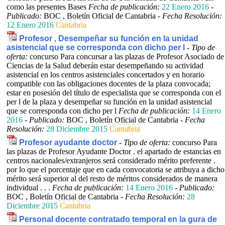
como las presentes Bases
Fecha de publicación:
22 Enero 2016
-
Publicado:
BOC , Boletín Oficial de Cantabria -
Fecha Resolución:
12 Enero 2016
Cantabria
Profesor , Desempeñar su función en la unidad
asistencial que se corresponda con dicho per l
-
Tipo de
oferta:
concurso
Para concursar a las plazas de Profesor Asociado de
Ciencias de la Salud deberán estar desempeñando su actividad
asistencial en los centros asistenciales concertados y en horario
compatible con las obligaciones docentes de la plaza convocada;
estar en posesión del título de especialista que se corresponda con el
per l de la plaza y desempeñar su función en la unidad asistencial
que se corresponda con dicho per l
Fecha de publicación:
14 Enero
2016
-
Publicado:
BOC , Boletín Oficial de Cantabria -
Fecha
Resolución:
28 Diciembre 2015
Cantabria
Profesor ayudante doctor
-
Tipo de oferta:
concurso
Para
las plazas de Profesor Ayudante Doctor . el apartado de estancias en
centros nacionales/extranjeros será considerado mérito preferente .
por lo que el porcentaje que en cada convocatoria se atribuya a dicho
mérito será superior al del resto de méritos considerados de manera
individual . . .
Fecha de publicación:
14 Enero 2016
-
Publicado:
BOC , Boletín Oficial de Cantabria -
Fecha Resolución:
28
Diciembre 2015
Cantabria
Personal docente contratado temporal en la gura de