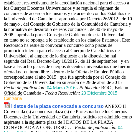
establece . respectivamente la acreditación nacional para el acceso a
los Cuerpos Docentes Universitarios y se regula el régimen de
concursos de acceso a los mismos y de acuerdo con los Estatutos de
la Universidad de Cantabria . aprobados por Decreto 26/2012 . de 10
de mayo . del Consejo de Gobierno de la Comunidad de Cantabria y
la normativa de desarrollo de esos concursos . de 30 de mayo de
2008 . aprobada por el Consejo de Gobierno de esta Universidad .
en tanto no se oponga a lo establecido en los citados Estatutos . Este
Rectorado ha resuelto convocar a concurso ocho plazas de
promoción interna para el acceso al Cuerpo de Catedráticos de
Universidad . al amparo de lo dispuesto en la disposición nal
segunda del Real Decreto-Ley 10/2015 . de 11 de septiembre . y en
base a las ocho plazas de cuerpos docentes universitarios que fueron
ofertadas . en turno libre . dentro de la Oferta de Empleo Público
correspondiente al año 2015 . que fue aprobada por el Consejo de
Gobierno de la Universidad en su sesión de 29 de abril de 2015
Fecha de publicación:
04 Marzo 2016
-
Publicado:
BOC , Boletín
Oficial de Cantabria -
Fecha Resolución:
23 Diciembre 2015
Cantabria
I datos de la plaza convocada a concurso
ANEXO II
Convocada (s) a concurso plaza (s) de Profesorado de los Cuerpos
Docentes de la Universidad de Cantabria . solicito ser admitido como
aspirante a la siguiente plaza de I DATOS DE LA PLAZA
CONVOCADA A CONCURSO . . .
Fecha de publicación:
04