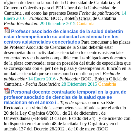
régimen de derecho laboral de la Universidad de Cantabria y el
Convenio Colectivo para el PDI laboral de la Universidad de
Cantabria . así como las presentes Bases
Fecha de publicación:
14
Enero 2016
-
Publicado:
BOC , Boletín Oficial de Cantabria -
Fecha Resolución:
29 Diciembre 2015
Cantabria
Profesor asociado de ciencias de la salud deberán
estar desempeñando su actividad asistencial en los
centros asistenciales concertados
Para concursar a las plazas
de Profesor Asociado de Ciencias de la Salud deberán estar
desempeñando su actividad asistencial en los centros asistenciales
concertados y en horario compatible con las obligaciones docentes
de la plaza convocada; estar en posesión del título de especialista que
se corresponda con el per l de la plaza y desempeñar su función en la
unidad asistencial que se corresponda con dicho per l
Fecha de
publicación:
14 Enero 2016
-
Publicado:
BOC , Boletín Oficial de
Cantabria -
Fecha Resolución:
28 Diciembre 2015
Cantabria
Personal docente contratado temporal en la gura de
profesor asociado de ciencias de la salud que se
relacionan en el anexo i
-
Tipo de oferta:
concurso
Este
Rectorado . en virtud de las competencias atribuidas por el artículo
20 de la Ley Orgánica 6/2001 . de 21 de diciembre . de
Universidades («Boletín O cial del Estado del 24) . y de acuerdo con
lo dispuesto en el artículo 48 de la citada Ley Orgánica y en el
artículo 137 del Decreto 26/2012 . de 10 de mayo (BOC